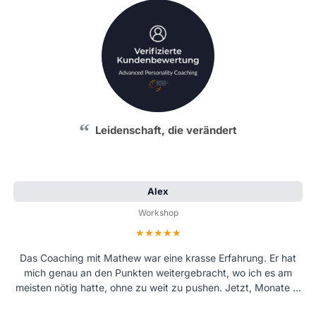
Ich hätte nie gedacht, dass ich an einem Tag so weit
Leidenschaft, die verändert
kommen würde
Anonym
Alex
Einzelcoaching 1on1
Workshop
Bewertung: 5 von 5 Sternen
Bewertung: 5 von 5 Sternen
Das Coaching mit Mathew war eine krasse Erfahrung. Er hat
Einfach unglaublich! Ich bin 29 Jahre alt und habe es mir
bisher nie getraut, Frauen auf der Straße anzusprechen ... Er
mich genau an den Punkten weitergebracht, wo ich es am
meisten nötig hatte, ohne zu weit zu pushen. Jetzt, Monate …
hat sein Coaching auf mich angepasst. Wir gingen auf …