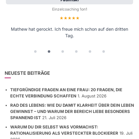
Workshop Teilnehmer
Einzelcoaching 1on1
Bewertung: 5 von 5 Sternen
Bewertung: 5 von 5 Sternen
Mathew hat gerockt. Ich freue mich schon auf den dritten
Kompetente Trainer und ein sehr guter, äußerst
praxisbezogener Workshop. Empfehle ich auf jeden Fall
Tag.
weiter!
NEUESTE BEITRÄGE
TIEFGRÜNDIGE FRAGEN AN EINE FRAU: 20 FRAGEN, DIE
ECHTE VERBINDUNG SCHAFFEN
1. August 2026
RAD DES LEBENS: WIE DU DAMIT KLARHEIT ÜBER DEIN LEBEN
GEWINNST – UND WARUM DER BEREICH LIEBE BESONDERS
SPANNEND IST
21. Juli 2026
WARUM DU DIR SELBST WAS VORMACHST: