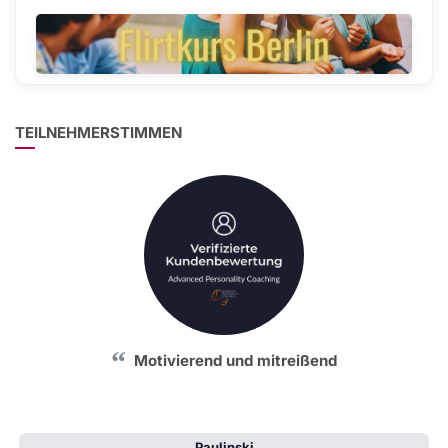
TEILNEHMERSTIMMEN
Praxisnah und absolut empfehlenswert
Motivierend und mitreißend
Paulinski
Anonym