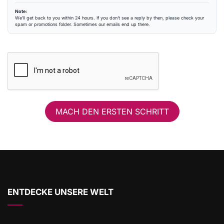
dort eingeordnet wird.
Note:
We’ll get back to you within 24 hours. If you don’t see a reply by then, please check your
spam or promotions folder. Sometimes our emails end up there.
MACH DEN ERSTEN SCHRITT
ENTDECKE UNSERE WELT