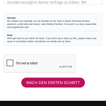
Hinweis:
Wir melden uns innerhalb von 24 Stunden bei dir. Falls in dieser Zeit keine Antwort
ankommt, prüfe bitte dein Spam- oder Werbe-Postfach. Es kommt vor, dass unsere Mail
dort eingeordnet wird.
Note:
We’ll get back to you within 24 hours. If you don’t see a reply by then, please check your
spam or promotions folder. Sometimes our emails end up there.
MACH DEN ERSTEN SCHRITT