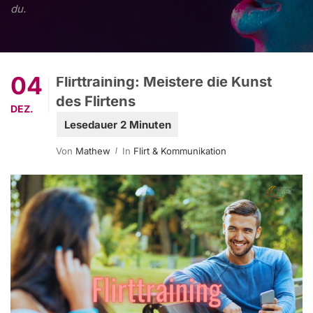
du.
04
Flirttraining: Meistere die Kunst
des Flirtens
DEZ.
Von
Mathew
In
Flirt & Kommunikation