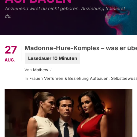
Anziehend wirst du nicht geboren. Anziehung trainierst
du.
27
Madonna-Hure-Komplex – was er übe
AUG.
Von
Mathew
In
Frauen Verführen & Beziehung Aufbauen
,
Selbstbewuss