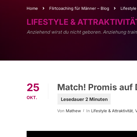
Home
Flirtcoaching für Männer – Blog
Lifestyle
LIFESTYLE & ATTRAKTIVITÄ
Anziehend wirst du nicht geboren. Anziehung train
25
Match! Promis auf 
OKT.
Von
Mathew
In
Lifestyle & Attraktivität
,