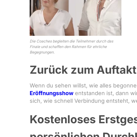
Die Coaches begleiten die Teilnehmer durch das
Finale und schaffen den Rahmen für ehrliche
Begegnungen.
Zurück zum Auftakt 
Wenn du sehen willst, wie alles begonn
Eröffnungsshow
entstanden ist, dann wir
sich, wie schnell Verbindung entsteht, 
Kostenloses Erstge
persönlichen Durch