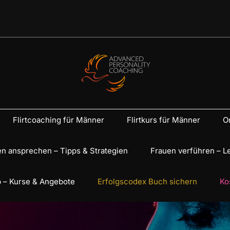
Flirtcoaching für Männer
Flirtkurs für Männer
On
n ansprechen – Tipps & Strategien
Frauen verführen – L
 – Kurse & Angebote
Erfolgscodex Buch sichern
Ko