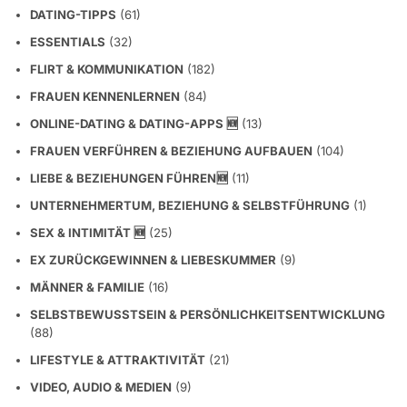
DATING-TIPPS
(61)
ESSENTIALS
(32)
FLIRT & KOMMUNIKATION
(182)
FRAUEN KENNENLERNEN
(84)
ONLINE-DATING & DATING-APPS 🆕
(13)
FRAUEN VERFÜHREN & BEZIEHUNG AUFBAUEN
(104)
LIEBE & BEZIEHUNGEN FÜHREN🆕
(11)
UNTERNEHMERTUM, BEZIEHUNG & SELBSTFÜHRUNG
(1)
SEX & INTIMITÄT 🆕
(25)
EX ZURÜCKGEWINNEN & LIEBESKUMMER
(9)
MÄNNER & FAMILIE
(16)
SELBSTBEWUSSTSEIN & PERSÖNLICHKEITSENTWICKLUNG
(88)
LIFESTYLE & ATTRAKTIVITÄT
(21)
VIDEO, AUDIO & MEDIEN
(9)