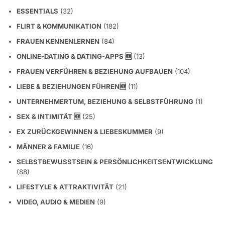
ESSENTIALS
(32)
FLIRT & KOMMUNIKATION
(182)
FRAUEN KENNENLERNEN
(84)
ONLINE-DATING & DATING-APPS 🆕
(13)
FRAUEN VERFÜHREN & BEZIEHUNG AUFBAUEN
(104)
LIEBE & BEZIEHUNGEN FÜHREN🆕
(11)
UNTERNEHMERTUM, BEZIEHUNG & SELBSTFÜHRUNG
(1)
SEX & INTIMITÄT 🆕
(25)
EX ZURÜCKGEWINNEN & LIEBESKUMMER
(9)
MÄNNER & FAMILIE
(16)
SELBSTBEWUSSTSEIN & PERSÖNLICHKEITSENTWICKLUNG
(88)
LIFESTYLE & ATTRAKTIVITÄT
(21)
VIDEO, AUDIO & MEDIEN
(9)