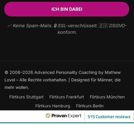
✅ Keine Spam-Mails. 🔒 SSL-verschlüsselt. 🇪🇺 DSGVO-
konform.
© 2006–2026 Advanced Personality Coaching by Mathew
Lovel – Alle Rechte vorbehalten. | Designed für Männer, die
mehr wollen.
Flirtkurs Stuttgart
Flirtkurs Frankfurt
Flirtkurs München
Flirtkurs Hamburg
Flirtkurs Berlin
Frauen ansprechen: Der ultimative Leitfaden
515 Customer reviews
Flirtkurse Online
Flirten lernen
Kontakt