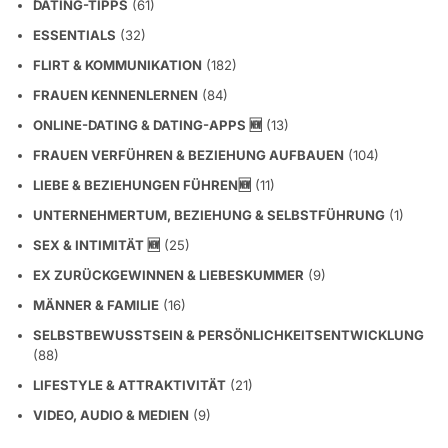
DATING-TIPPS
(61)
ESSENTIALS
(32)
FLIRT & KOMMUNIKATION
(182)
FRAUEN KENNENLERNEN
(84)
ONLINE-DATING & DATING-APPS 🆕
(13)
FRAUEN VERFÜHREN & BEZIEHUNG AUFBAUEN
(104)
LIEBE & BEZIEHUNGEN FÜHREN🆕
(11)
UNTERNEHMERTUM, BEZIEHUNG & SELBSTFÜHRUNG
(1)
SEX & INTIMITÄT 🆕
(25)
EX ZURÜCKGEWINNEN & LIEBESKUMMER
(9)
MÄNNER & FAMILIE
(16)
SELBSTBEWUSSTSEIN & PERSÖNLICHKEITSENTWICKLUNG
(88)
LIFESTYLE & ATTRAKTIVITÄT
(21)
VIDEO, AUDIO & MEDIEN
(9)