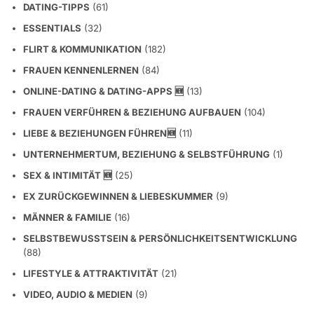
DATING-TIPPS
(61)
ESSENTIALS
(32)
FLIRT & KOMMUNIKATION
(182)
FRAUEN KENNENLERNEN
(84)
ONLINE-DATING & DATING-APPS 🆕
(13)
FRAUEN VERFÜHREN & BEZIEHUNG AUFBAUEN
(104)
LIEBE & BEZIEHUNGEN FÜHREN🆕
(11)
UNTERNEHMERTUM, BEZIEHUNG & SELBSTFÜHRUNG
(1)
SEX & INTIMITÄT 🆕
(25)
EX ZURÜCKGEWINNEN & LIEBESKUMMER
(9)
MÄNNER & FAMILIE
(16)
SELBSTBEWUSSTSEIN & PERSÖNLICHKEITSENTWICKLUNG
(88)
LIFESTYLE & ATTRAKTIVITÄT
(21)
VIDEO, AUDIO & MEDIEN
(9)