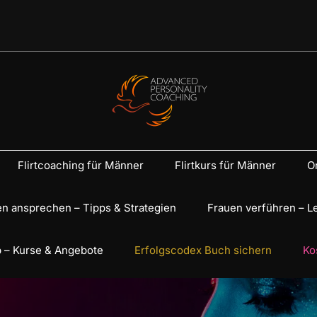
Flirtcoaching für Männer
Flirtkurs für Männer
On
n ansprechen – Tipps & Strategien
Frauen verführen – L
 – Kurse & Angebote
Erfolgscodex Buch sichern
Ko