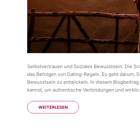
Selbstvertrauen und Soziales Bewusstsein: Die Sch
das Befolgen von Dating-Regeln. Es geht darum, Se
Bewusstsein zu entwickeln. In diesem Blogbeitrag
kannst, um authentische Verbindungen und wirklic
WEITERLESEN