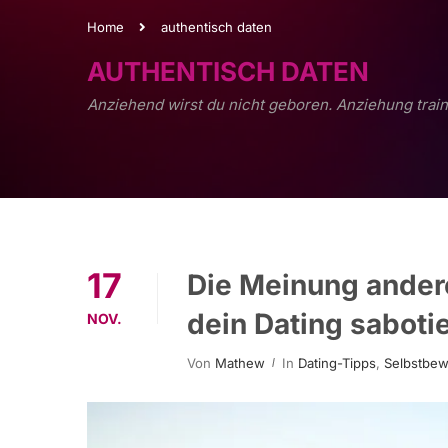
Home
authentisch daten
AUTHENTISCH DATEN
Anziehend wirst du nicht geboren. Anziehung train
17
Die Meinung ander
dein Dating saboti
NOV.
Von
Mathew
In
Dating-Tipps
,
Selbstbew