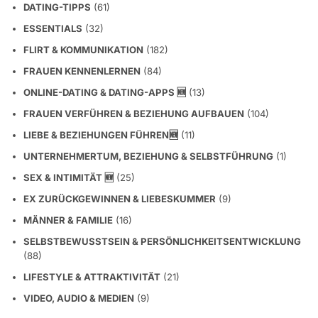
DATING-TIPPS
(61)
ESSENTIALS
(32)
FLIRT & KOMMUNIKATION
(182)
FRAUEN KENNENLERNEN
(84)
ONLINE-DATING & DATING-APPS 🆕
(13)
FRAUEN VERFÜHREN & BEZIEHUNG AUFBAUEN
(104)
LIEBE & BEZIEHUNGEN FÜHREN🆕
(11)
UNTERNEHMERTUM, BEZIEHUNG & SELBSTFÜHRUNG
(1)
SEX & INTIMITÄT 🆕
(25)
EX ZURÜCKGEWINNEN & LIEBESKUMMER
(9)
MÄNNER & FAMILIE
(16)
SELBSTBEWUSSTSEIN & PERSÖNLICHKEITSENTWICKLUNG
(88)
LIFESTYLE & ATTRAKTIVITÄT
(21)
VIDEO, AUDIO & MEDIEN
(9)