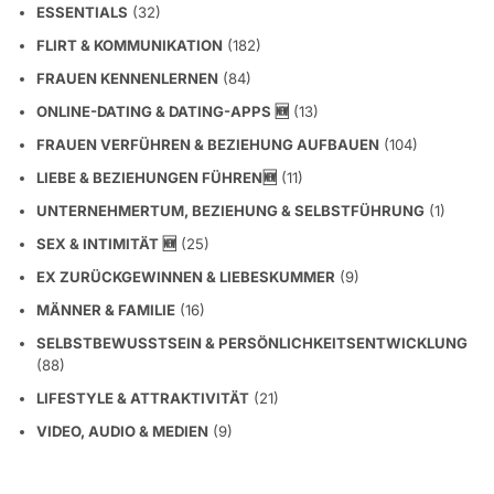
ESSENTIALS
(32)
FLIRT & KOMMUNIKATION
(182)
FRAUEN KENNENLERNEN
(84)
ONLINE-DATING & DATING-APPS 🆕
(13)
FRAUEN VERFÜHREN & BEZIEHUNG AUFBAUEN
(104)
LIEBE & BEZIEHUNGEN FÜHREN🆕
(11)
UNTERNEHMERTUM, BEZIEHUNG & SELBSTFÜHRUNG
(1)
SEX & INTIMITÄT 🆕
(25)
EX ZURÜCKGEWINNEN & LIEBESKUMMER
(9)
MÄNNER & FAMILIE
(16)
SELBSTBEWUSSTSEIN & PERSÖNLICHKEITSENTWICKLUNG
(88)
LIFESTYLE & ATTRAKTIVITÄT
(21)
VIDEO, AUDIO & MEDIEN
(9)