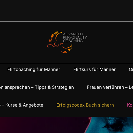
Flirtcoaching für Männer
Flirtkurs für Männer
On
n ansprechen – Tipps & Strategien
Frauen verführen – L
 – Kurse & Angebote
Erfolgscodex Buch sichern
Ko