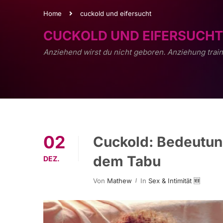
Home
cuckold und eifersucht
CUCKOLD UND EIFERSUCHT
Anziehend wirst du nicht geboren. Anziehung train
02
Cuckold: Bedeutung
dem Tabu
DEZ.
Von
Mathew
In
Sex & Intimität 🆕