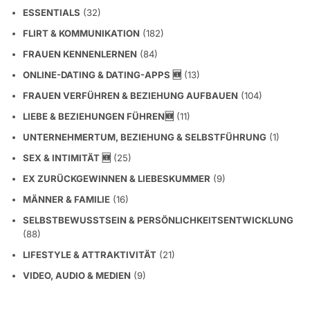
ESSENTIALS
(32)
FLIRT & KOMMUNIKATION
(182)
FRAUEN KENNENLERNEN
(84)
ONLINE-DATING & DATING-APPS 🆕
(13)
FRAUEN VERFÜHREN & BEZIEHUNG AUFBAUEN
(104)
LIEBE & BEZIEHUNGEN FÜHREN🆕
(11)
UNTERNEHMERTUM, BEZIEHUNG & SELBSTFÜHRUNG
(1)
SEX & INTIMITÄT 🆕
(25)
EX ZURÜCKGEWINNEN & LIEBESKUMMER
(9)
MÄNNER & FAMILIE
(16)
SELBSTBEWUSSTSEIN & PERSÖNLICHKEITSENTWICKLUNG
(88)
LIFESTYLE & ATTRAKTIVITÄT
(21)
VIDEO, AUDIO & MEDIEN
(9)