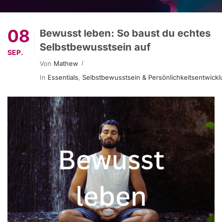
08
Bewusst leben: So baust du echtes
Selbstbewusstsein auf
SEP.
Von
Mathew
In
Essentials
,
Selbstbewusstsein & Persönlichkeitsentwick