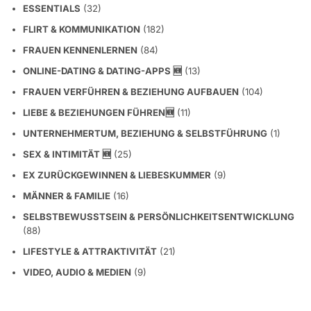
ESSENTIALS
(32)
FLIRT & KOMMUNIKATION
(182)
FRAUEN KENNENLERNEN
(84)
ONLINE-DATING & DATING-APPS 🆕
(13)
FRAUEN VERFÜHREN & BEZIEHUNG AUFBAUEN
(104)
LIEBE & BEZIEHUNGEN FÜHREN🆕
(11)
UNTERNEHMERTUM, BEZIEHUNG & SELBSTFÜHRUNG
(1)
SEX & INTIMITÄT 🆕
(25)
EX ZURÜCKGEWINNEN & LIEBESKUMMER
(9)
MÄNNER & FAMILIE
(16)
SELBSTBEWUSSTSEIN & PERSÖNLICHKEITSENTWICKLUNG
(88)
LIFESTYLE & ATTRAKTIVITÄT
(21)
VIDEO, AUDIO & MEDIEN
(9)