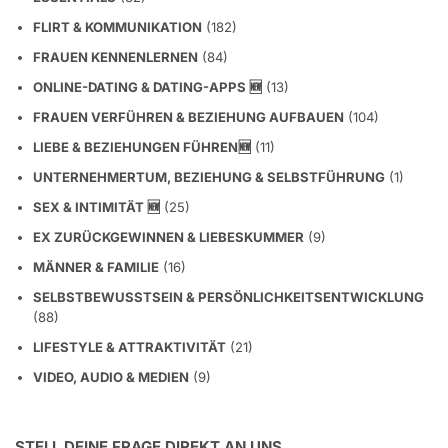
FLIRT & KOMMUNIKATION
(182)
FRAUEN KENNENLERNEN
(84)
ONLINE-DATING & DATING-APPS 🆕
(13)
FRAUEN VERFÜHREN & BEZIEHUNG AUFBAUEN
(104)
LIEBE & BEZIEHUNGEN FÜHREN🆕
(11)
UNTERNEHMERTUM, BEZIEHUNG & SELBSTFÜHRUNG
(1)
SEX & INTIMITÄT 🆕
(25)
EX ZURÜCKGEWINNEN & LIEBESKUMMER
(9)
MÄNNER & FAMILIE
(16)
SELBSTBEWUSSTSEIN & PERSÖNLICHKEITSENTWICKLUNG
(88)
LIFESTYLE & ATTRAKTIVITÄT
(21)
VIDEO, AUDIO & MEDIEN
(9)
STELL DEINE FRAGE DIREKT AN UNS