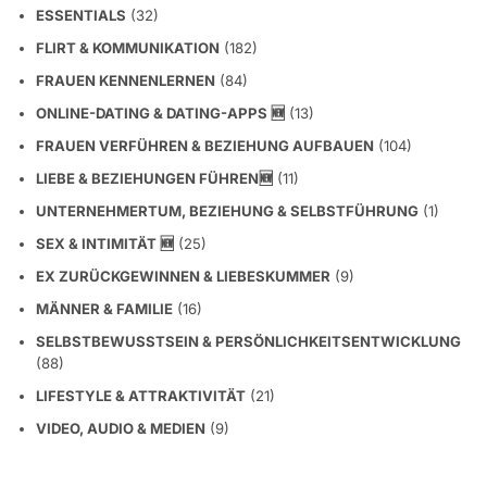
ESSENTIALS
(32)
FLIRT & KOMMUNIKATION
(182)
FRAUEN KENNENLERNEN
(84)
ONLINE-DATING & DATING-APPS 🆕
(13)
FRAUEN VERFÜHREN & BEZIEHUNG AUFBAUEN
(104)
LIEBE & BEZIEHUNGEN FÜHREN🆕
(11)
UNTERNEHMERTUM, BEZIEHUNG & SELBSTFÜHRUNG
(1)
SEX & INTIMITÄT 🆕
(25)
EX ZURÜCKGEWINNEN & LIEBESKUMMER
(9)
MÄNNER & FAMILIE
(16)
SELBSTBEWUSSTSEIN & PERSÖNLICHKEITSENTWICKLUNG
(88)
LIFESTYLE & ATTRAKTIVITÄT
(21)
VIDEO, AUDIO & MEDIEN
(9)