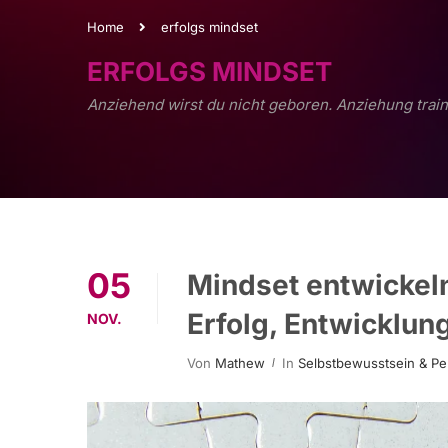
Home
erfolgs mindset
ERFOLGS MINDSET
Anziehend wirst du nicht geboren. Anziehung train
05
Mindset entwickeln
Erfolg, Entwicklu
NOV.
Von
Mathew
In
Selbstbewusstsein & Pe