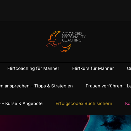
Flirtcoaching für Männer
Flirtkurs für Männer
On
n ansprechen – Tipps & Strategien
Frauen verführen – L
 – Kurse & Angebote
Erfolgscodex Buch sichern
Ko