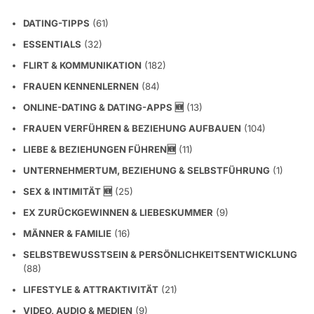
DATING-TIPPS
(61)
ESSENTIALS
(32)
FLIRT & KOMMUNIKATION
(182)
FRAUEN KENNENLERNEN
(84)
ONLINE-DATING & DATING-APPS 🆕
(13)
FRAUEN VERFÜHREN & BEZIEHUNG AUFBAUEN
(104)
LIEBE & BEZIEHUNGEN FÜHREN🆕
(11)
UNTERNEHMERTUM, BEZIEHUNG & SELBSTFÜHRUNG
(1)
SEX & INTIMITÄT 🆕
(25)
EX ZURÜCKGEWINNEN & LIEBESKUMMER
(9)
MÄNNER & FAMILIE
(16)
SELBSTBEWUSSTSEIN & PERSÖNLICHKEITSENTWICKLUNG
(88)
LIFESTYLE & ATTRAKTIVITÄT
(21)
VIDEO, AUDIO & MEDIEN
(9)