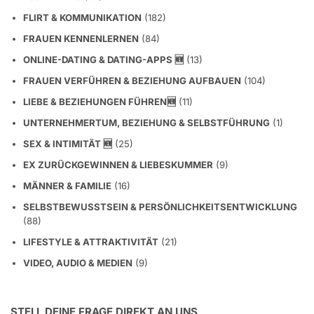
FLIRT & KOMMUNIKATION
(182)
FRAUEN KENNENLERNEN
(84)
ONLINE-DATING & DATING-APPS 🆕
(13)
FRAUEN VERFÜHREN & BEZIEHUNG AUFBAUEN
(104)
LIEBE & BEZIEHUNGEN FÜHREN🆕
(11)
UNTERNEHMERTUM, BEZIEHUNG & SELBSTFÜHRUNG
(1)
SEX & INTIMITÄT 🆕
(25)
EX ZURÜCKGEWINNEN & LIEBESKUMMER
(9)
MÄNNER & FAMILIE
(16)
SELBSTBEWUSSTSEIN & PERSÖNLICHKEITSENTWICKLUNG
(88)
LIFESTYLE & ATTRAKTIVITÄT
(21)
VIDEO, AUDIO & MEDIEN
(9)
STELL DEINE FRAGE DIREKT AN UNS