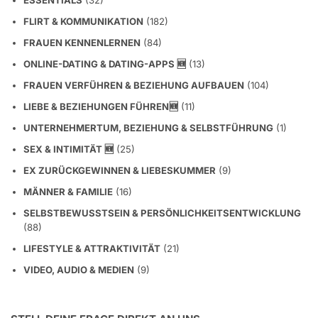
ESSENTIALS
(32)
FLIRT & KOMMUNIKATION
(182)
FRAUEN KENNENLERNEN
(84)
ONLINE-DATING & DATING-APPS 🆕
(13)
FRAUEN VERFÜHREN & BEZIEHUNG AUFBAUEN
(104)
LIEBE & BEZIEHUNGEN FÜHREN🆕
(11)
UNTERNEHMERTUM, BEZIEHUNG & SELBSTFÜHRUNG
(1)
SEX & INTIMITÄT 🆕
(25)
EX ZURÜCKGEWINNEN & LIEBESKUMMER
(9)
MÄNNER & FAMILIE
(16)
SELBSTBEWUSSTSEIN & PERSÖNLICHKEITSENTWICKLUNG
(88)
LIFESTYLE & ATTRAKTIVITÄT
(21)
VIDEO, AUDIO & MEDIEN
(9)