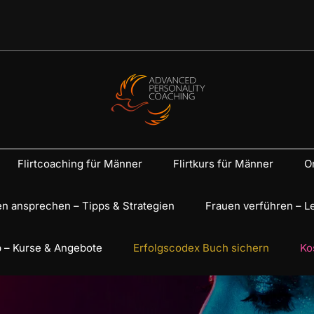
Flirtcoaching für Männer
Flirtkurs für Männer
On
n ansprechen – Tipps & Strategien
Frauen verführen – L
 – Kurse & Angebote
Erfolgscodex Buch sichern
Ko