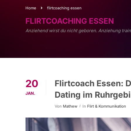
Home
flirtcoaching essen
FLIRTCOACHING ESSEN
Anziehend wirst du nicht geboren. Anziehung train
20
Flirtcoach Essen: 
Dating im Ruhrgebi
JAN.
Von
Mathew
In
Flirt & Kommunikation