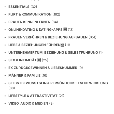
ESSENTIALS
(32)
FLIRT & KOMMUNIKATION
(182)
FRAUEN KENNENLERNEN
(84)
ONLINE-DATING & DATING-APPS 🆕
(13)
FRAUEN VERFÜHREN & BEZIEHUNG AUFBAUEN
(104)
LIEBE & BEZIEHUNGEN FÜHREN🆕
(11)
UNTERNEHMERTUM, BEZIEHUNG & SELBSTFÜHRUNG
(1)
SEX & INTIMITÄT 🆕
(25)
EX ZURÜCKGEWINNEN & LIEBESKUMMER
(9)
MÄNNER & FAMILIE
(16)
SELBSTBEWUSSTSEIN & PERSÖNLICHKEITSENTWICKLUNG
(88)
LIFESTYLE & ATTRAKTIVITÄT
(21)
VIDEO, AUDIO & MEDIEN
(9)