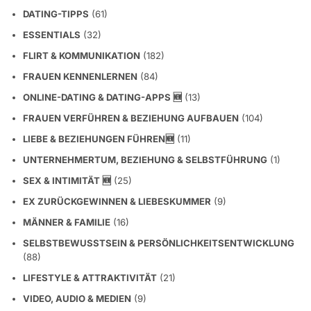
DATING-TIPPS
(61)
ESSENTIALS
(32)
FLIRT & KOMMUNIKATION
(182)
FRAUEN KENNENLERNEN
(84)
ONLINE-DATING & DATING-APPS 🆕
(13)
FRAUEN VERFÜHREN & BEZIEHUNG AUFBAUEN
(104)
LIEBE & BEZIEHUNGEN FÜHREN🆕
(11)
UNTERNEHMERTUM, BEZIEHUNG & SELBSTFÜHRUNG
(1)
SEX & INTIMITÄT 🆕
(25)
EX ZURÜCKGEWINNEN & LIEBESKUMMER
(9)
MÄNNER & FAMILIE
(16)
SELBSTBEWUSSTSEIN & PERSÖNLICHKEITSENTWICKLUNG
(88)
LIFESTYLE & ATTRAKTIVITÄT
(21)
VIDEO, AUDIO & MEDIEN
(9)