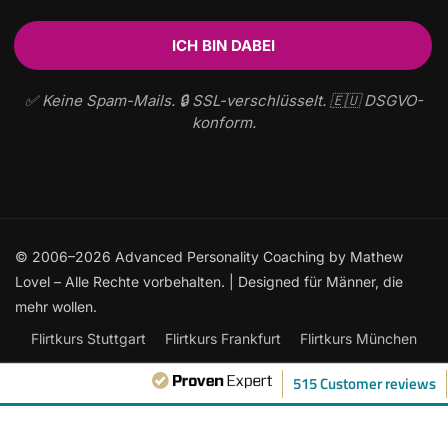
✅ Keine Spam-Mails. 🔒 SSL-verschlüsselt. 🇪🇺 DSGVO-
konform.
© 2006–2026 Advanced Personality Coaching by Mathew
Lovel – Alle Rechte vorbehalten. | Designed für Männer, die
mehr wollen.
Flirtkurs Stuttgart
Flirtkurs Frankfurt
Flirtkurs München
Flirtkurs Hamburg
Flirtkurs Berlin
515 Customer reviews
Frauen ansprechen: Der ultimative Leitfaden
Flirtkurse Online
Flirten lernen
Kontakt