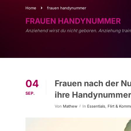
Home
frauen handynummer
FRAUEN HANDYNUMMER
Anziehend wirst du nicht geboren. Anziehung train
04
Frauen nach der N
ihre Handynummer
SEP.
Von
Mathew
In
Essentials
,
Flirt & Komm