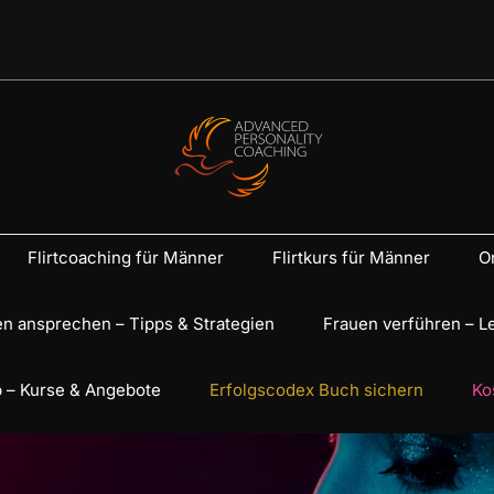
Flirtcoaching für Männer
Flirtkurs für Männer
On
n ansprechen – Tipps & Strategien
Frauen verführen – L
 – Kurse & Angebote
Erfolgscodex Buch sichern
Ko