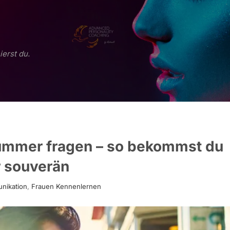
ierst du.
ummer fragen – so bekommst du
 souverän
unikation
,
Frauen Kennenlernen