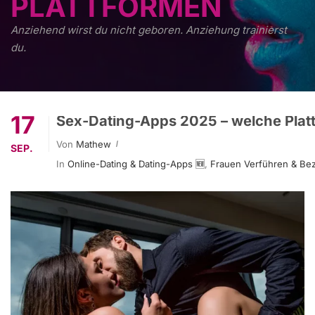
PLATTFORMEN
Anziehend wirst du nicht geboren. Anziehung trainierst
du.
17
Sex-Dating-Apps 2025 – welche Platt
Von
Mathew
SEP.
In
Online-Dating & Dating-Apps 🆕
,
Frauen Verführen & Be