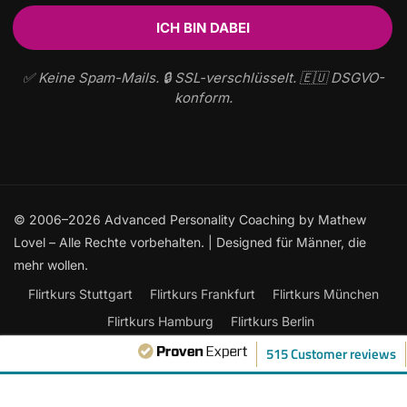
✅ Keine Spam-Mails. 🔒 SSL-verschlüsselt. 🇪🇺 DSGVO-
konform.
© 2006–2026 Advanced Personality Coaching by Mathew
Lovel – Alle Rechte vorbehalten. | Designed für Männer, die
mehr wollen.
Flirtkurs Stuttgart
Flirtkurs Frankfurt
Flirtkurs München
Flirtkurs Hamburg
Flirtkurs Berlin
Frauen ansprechen: Der ultimative Leitfaden
515 Customer reviews
Flirtkurse Online
Flirten lernen
Kontakt