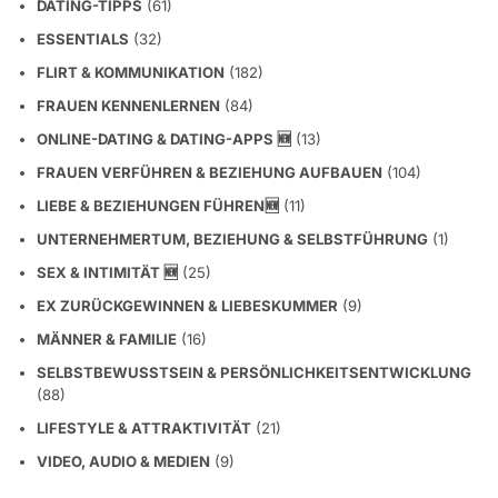
DATING-TIPPS
(61)
ESSENTIALS
(32)
FLIRT & KOMMUNIKATION
(182)
FRAUEN KENNENLERNEN
(84)
ONLINE-DATING & DATING-APPS 🆕
(13)
FRAUEN VERFÜHREN & BEZIEHUNG AUFBAUEN
(104)
LIEBE & BEZIEHUNGEN FÜHREN🆕
(11)
UNTERNEHMERTUM, BEZIEHUNG & SELBSTFÜHRUNG
(1)
SEX & INTIMITÄT 🆕
(25)
EX ZURÜCKGEWINNEN & LIEBESKUMMER
(9)
MÄNNER & FAMILIE
(16)
SELBSTBEWUSSTSEIN & PERSÖNLICHKEITSENTWICKLUNG
(88)
LIFESTYLE & ATTRAKTIVITÄT
(21)
VIDEO, AUDIO & MEDIEN
(9)