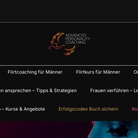
Flirtcoaching für Männer
Flirtkurs für Männer
On
n ansprechen – Tipps & Strategien
Frauen verführen – L
 – Kurse & Angebote
Erfolgscodex Buch sichern
Ko