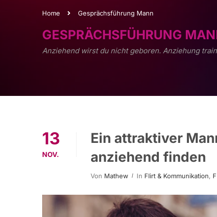
Home
Gesprächsführung Mann
GESPRÄCHSFÜHRUNG MAN
Anziehend wirst du nicht geboren. Anziehung train
13
Ein attraktiver Ma
anziehend finden
NOV.
Von
Mathew
In
Flirt & Kommunikation
,
F