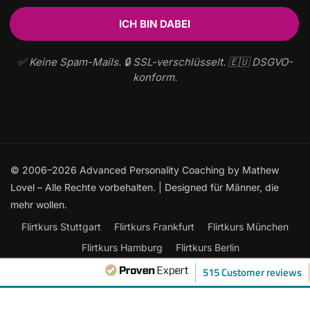
✅ Keine Spam-Mails. 🔒 SSL-verschlüsselt. 🇪🇺 DSGVO-
konform.
© 2006–2026 Advanced Personality Coaching by Mathew
Lovel – Alle Rechte vorbehalten. | Designed für Männer, die
mehr wollen.
Flirtkurs Stuttgart
Flirtkurs Frankfurt
Flirtkurs München
Flirtkurs Hamburg
Flirtkurs Berlin
Frauen ansprechen: Der ultimative Leitfaden
515 Customer reviews
Flirtkurse Online
Flirten lernen
Kontakt