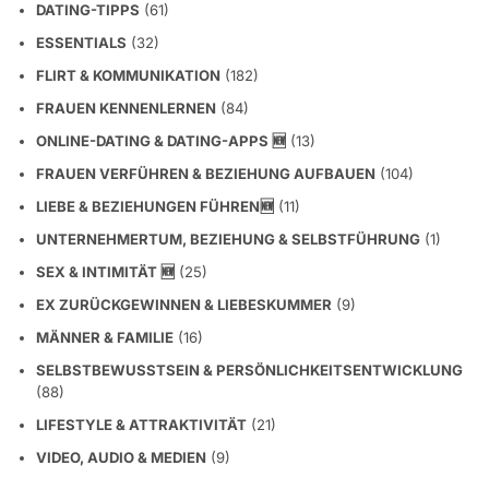
DATING-TIPPS
(61)
ESSENTIALS
(32)
FLIRT & KOMMUNIKATION
(182)
FRAUEN KENNENLERNEN
(84)
ONLINE-DATING & DATING-APPS 🆕
(13)
FRAUEN VERFÜHREN & BEZIEHUNG AUFBAUEN
(104)
LIEBE & BEZIEHUNGEN FÜHREN🆕
(11)
UNTERNEHMERTUM, BEZIEHUNG & SELBSTFÜHRUNG
(1)
SEX & INTIMITÄT 🆕
(25)
EX ZURÜCKGEWINNEN & LIEBESKUMMER
(9)
MÄNNER & FAMILIE
(16)
SELBSTBEWUSSTSEIN & PERSÖNLICHKEITSENTWICKLUNG
(88)
LIFESTYLE & ATTRAKTIVITÄT
(21)
VIDEO, AUDIO & MEDIEN
(9)