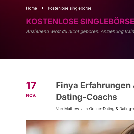
Home
kostenlose singlebörse
KOSTENLOSE SINGLEBÖRS
Anziehend wirst du nicht geboren. Anziehung train
17
Finya Erfahrungen &
Dating-Coachs
NOV.
Von
Mathew
In
Online-Dating & Dating-