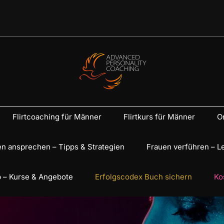
Flirtcoaching für Männer
Flirtkurs für Männer
On
n ansprechen – Tipps & Strategien
Frauen verführen – L
 – Kurse & Angebote
Erfolgscodex Buch sichern
Ko