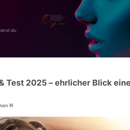
E
ierst du.
 Test 2025 – ehrlicher Blick ein
Apps 🆕