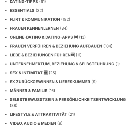
DATING-TIPPS
(61)
ESSENTIALS
(32)
FLIRT & KOMMUNIKATION
(182)
FRAUEN KENNENLERNEN
(84)
ONLINE-DATING & DATING-APPS 🆕
(13)
FRAUEN VERFÜHREN & BEZIEHUNG AUFBAUEN
(104)
LIEBE & BEZIEHUNGEN FÜHREN🆕
(11)
UNTERNEHMERTUM, BEZIEHUNG & SELBSTFÜHRUNG
(1)
SEX & INTIMITÄT 🆕
(25)
EX ZURÜCKGEWINNEN & LIEBESKUMMER
(9)
MÄNNER & FAMILIE
(16)
SELBSTBEWUSSTSEIN & PERSÖNLICHKEITSENTWICKLUNG
(88)
LIFESTYLE & ATTRAKTIVITÄT
(21)
VIDEO, AUDIO & MEDIEN
(9)