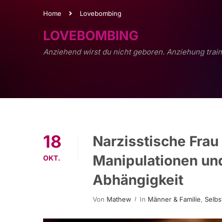
Home
Lovebombing
LOVEBOMBING
Anziehend wirst du nicht geboren. Anziehung train
18
Nar­ziss­ti­sche Fr
Manipulationen un
OKT.
Abhängigkeit
Von
Mathew
In
Männer & Familie
,
Selbs