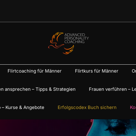
Flirtcoaching für Männer
Flirtkurs für Männer
On
n ansprechen – Tipps & Strategien
Frauen verführen – L
 – Kurse & Angebote
Erfolgscodex Buch sichern
Ko