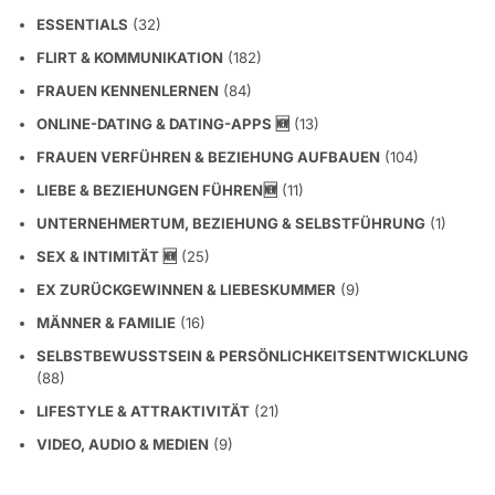
ESSENTIALS
(32)
FLIRT & KOMMUNIKATION
(182)
FRAUEN KENNENLERNEN
(84)
ONLINE-DATING & DATING-APPS 🆕
(13)
FRAUEN VERFÜHREN & BEZIEHUNG AUFBAUEN
(104)
LIEBE & BEZIEHUNGEN FÜHREN🆕
(11)
UNTERNEHMERTUM, BEZIEHUNG & SELBSTFÜHRUNG
(1)
SEX & INTIMITÄT 🆕
(25)
EX ZURÜCKGEWINNEN & LIEBESKUMMER
(9)
MÄNNER & FAMILIE
(16)
SELBSTBEWUSSTSEIN & PERSÖNLICHKEITSENTWICKLUNG
(88)
LIFESTYLE & ATTRAKTIVITÄT
(21)
VIDEO, AUDIO & MEDIEN
(9)