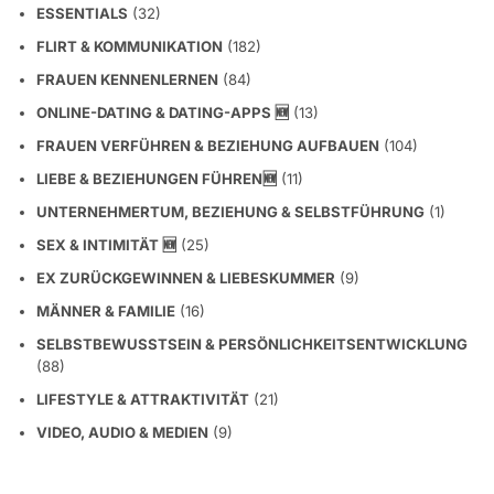
ESSENTIALS
(32)
FLIRT & KOMMUNIKATION
(182)
FRAUEN KENNENLERNEN
(84)
ONLINE-DATING & DATING-APPS 🆕
(13)
FRAUEN VERFÜHREN & BEZIEHUNG AUFBAUEN
(104)
LIEBE & BEZIEHUNGEN FÜHREN🆕
(11)
UNTERNEHMERTUM, BEZIEHUNG & SELBSTFÜHRUNG
(1)
SEX & INTIMITÄT 🆕
(25)
EX ZURÜCKGEWINNEN & LIEBESKUMMER
(9)
MÄNNER & FAMILIE
(16)
SELBSTBEWUSSTSEIN & PERSÖNLICHKEITSENTWICKLUNG
(88)
LIFESTYLE & ATTRAKTIVITÄT
(21)
VIDEO, AUDIO & MEDIEN
(9)