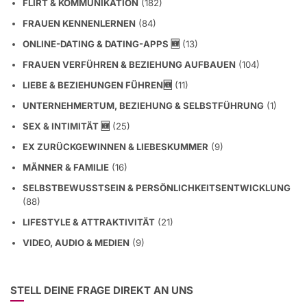
FLIRT & KOMMUNIKATION
(182)
FRAUEN KENNENLERNEN
(84)
ONLINE-DATING & DATING-APPS 🆕
(13)
FRAUEN VERFÜHREN & BEZIEHUNG AUFBAUEN
(104)
LIEBE & BEZIEHUNGEN FÜHREN🆕
(11)
UNTERNEHMERTUM, BEZIEHUNG & SELBSTFÜHRUNG
(1)
SEX & INTIMITÄT 🆕
(25)
EX ZURÜCKGEWINNEN & LIEBESKUMMER
(9)
MÄNNER & FAMILIE
(16)
SELBSTBEWUSSTSEIN & PERSÖNLICHKEITSENTWICKLUNG
(88)
LIFESTYLE & ATTRAKTIVITÄT
(21)
VIDEO, AUDIO & MEDIEN
(9)
STELL DEINE FRAGE DIREKT AN UNS