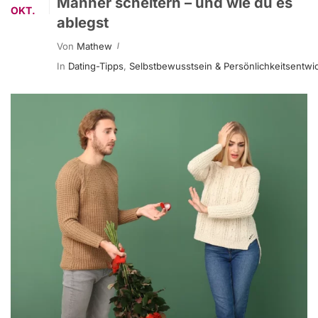
Männer scheitern – und wie du es
OKT.
ablegst
Von
Mathew
In
Dating-Tipps
,
Selbstbewusstsein & Persönlichkeitsentwi