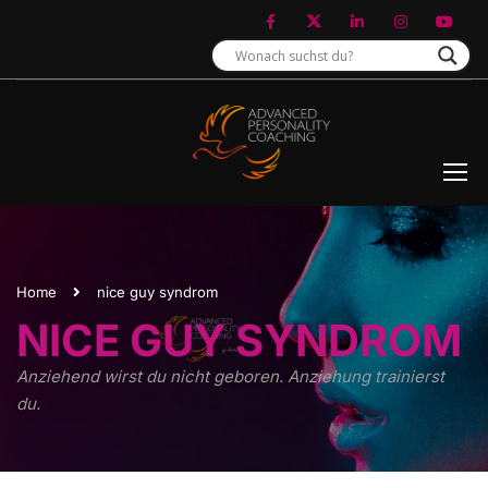
Home
nice guy syndrom
NICE GUY SYNDROM
Anziehend wirst du nicht geboren. Anziehung trainierst
du.