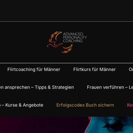
Flirtcoaching für Männer
Flirtkurs für Männer
On
n ansprechen – Tipps & Strategien
Frauen verführen – L
 – Kurse & Angebote
Erfolgscodex Buch sichern
Ko