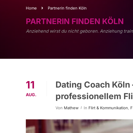
Home
Partnerin finden Köln
PARTNERIN FINDEN KÖLN
Anziehend wirst du nicht geboren. Anziehung train
11
Dating Coach Köln 
professionellem Fl
AUG.
Von
Mathew
In
Flirt & Kommunikation
,
F