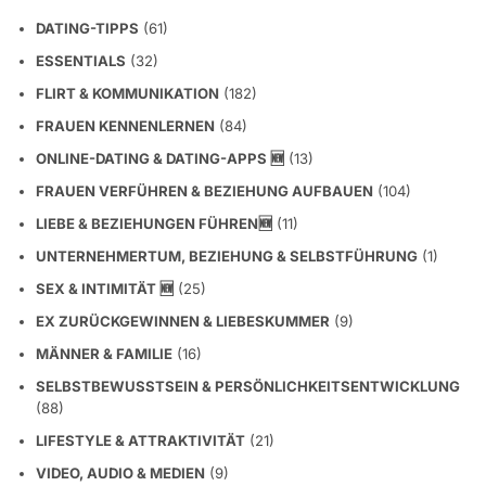
DATING-TIPPS
(61)
ESSENTIALS
(32)
FLIRT & KOMMUNIKATION
(182)
FRAUEN KENNENLERNEN
(84)
ONLINE-DATING & DATING-APPS 🆕
(13)
FRAUEN VERFÜHREN & BEZIEHUNG AUFBAUEN
(104)
LIEBE & BEZIEHUNGEN FÜHREN🆕
(11)
UNTERNEHMERTUM, BEZIEHUNG & SELBSTFÜHRUNG
(1)
SEX & INTIMITÄT 🆕
(25)
EX ZURÜCKGEWINNEN & LIEBESKUMMER
(9)
MÄNNER & FAMILIE
(16)
SELBSTBEWUSSTSEIN & PERSÖNLICHKEITSENTWICKLUNG
(88)
LIFESTYLE & ATTRAKTIVITÄT
(21)
VIDEO, AUDIO & MEDIEN
(9)