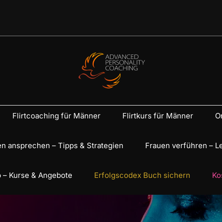
Flirtcoaching für Männer
Flirtkurs für Männer
On
n ansprechen – Tipps & Strategien
Frauen verführen – L
 – Kurse & Angebote
Erfolgscodex Buch sichern
Ko