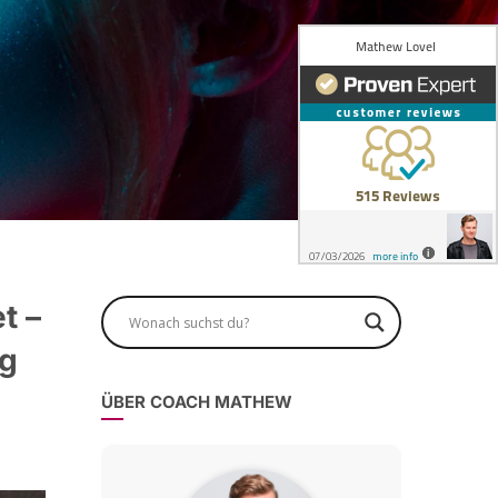
t –
ng
ÜBER COACH MATHEW