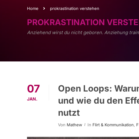
Home
prokrastination verstehen
PROKRASTINATION VERST
Anziehend wirst du nicht geboren. Anziehung train
07
Open Loops: Warum
und wie du den Effe
JAN.
nutzt
Von
Mathew
In
Flirt & Kommunikation
,
F