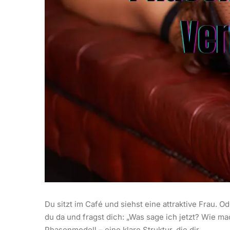
Du sitzt im Café und siehst eine attraktive Frau. Od
du da und fragst dich: „Was sage ich jetzt? Wie ma
Phasenmodell – eine klare Struktur, die dir...