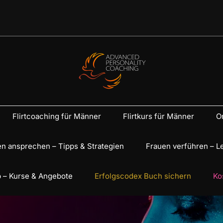
Flirtcoaching für Männer
Flirtkurs für Männer
On
n ansprechen – Tipps & Strategien
Frauen verführen – L
 – Kurse & Angebote
Erfolgscodex Buch sichern
Ko