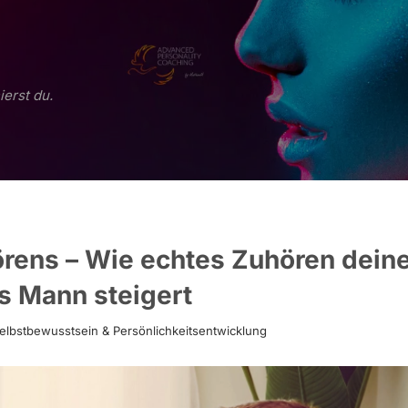
ierst du.
örens – Wie echtes Zuhören dein
s Mann steigert
elbstbewusstsein & Persönlichkeitsentwicklung