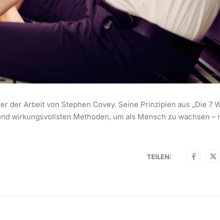
rer der Arbeit von Stephen Covey. Seine Prinzipien aus „Die 7
en und wirkungsvollsten Methoden, um als Mensch zu wachsen – 
TEILEN: