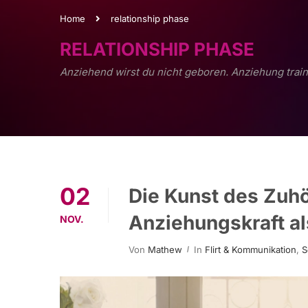
Home
relationship phase
RELATIONSHIP PHASE
Anziehend wirst du nicht geboren. Anziehung train
02
Die Kunst des Zuh
Anziehungskraft al
NOV.
Von
Mathew
In
Flirt & Kommunikation
,
S