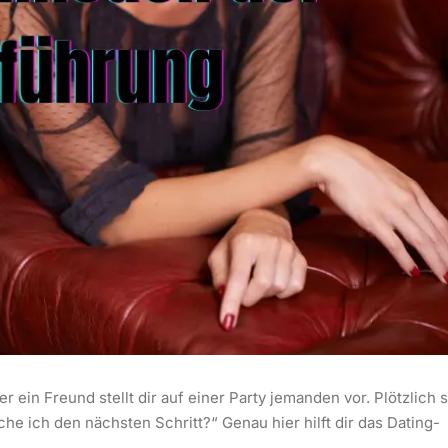
er ein Freund stellt dir auf einer Party jemanden vor. Plötzlich 
che ich den nächsten Schritt?“ Genau hier hilft dir das Dating-