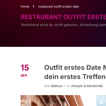
Home
restaurant outfit erstes date
RESTAURANT OUTFIT ERST
Anziehend wirst du nicht geboren. Anziehung train
15
Outfit erstes Date 
dein erstes Treffen
SEP.
Von
Mathew
In
Lifestyle & Attraktivität