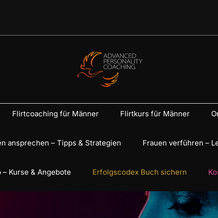
Flirtcoaching für Männer
Flirtkurs für Männer
On
n ansprechen – Tipps & Strategien
Frauen verführen – L
 – Kurse & Angebote
Erfolgscodex Buch sichern
Ko