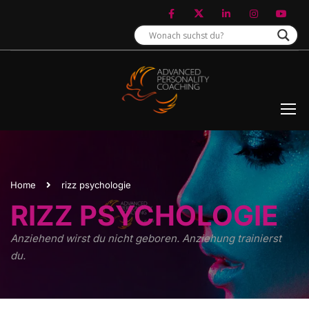
Home
rizz psychologie
RIZZ PSYCHOLOGIE
Anziehend wirst du nicht geboren. Anziehung trainierst
du.