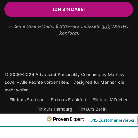
✅ Keine Spam-Mails. 🔒 SSL-verschlüsselt. 🇪🇺 DSGVO-
konform.
© 2006–2026 Advanced Personality Coaching by Mathew
Lovel – Alle Rechte vorbehalten. | Designed für Männer, die
mehr wollen.
Flirtkurs Stuttgart
Flirtkurs Frankfurt
Flirtkurs München
Flirtkurs Hamburg
Flirtkurs Berlin
Frauen ansprechen: Der ultimative Leitfaden
515 Customer reviews
Flirtkurse Online
Flirten lernen
Kontakt