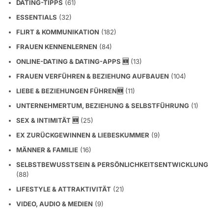
DATING-TIPPS
(61)
ESSENTIALS
(32)
FLIRT & KOMMUNIKATION
(182)
FRAUEN KENNENLERNEN
(84)
ONLINE-DATING & DATING-APPS 🆕
(13)
FRAUEN VERFÜHREN & BEZIEHUNG AUFBAUEN
(104)
LIEBE & BEZIEHUNGEN FÜHREN🆕
(11)
UNTERNEHMERTUM, BEZIEHUNG & SELBSTFÜHRUNG
(1)
SEX & INTIMITÄT 🆕
(25)
EX ZURÜCKGEWINNEN & LIEBESKUMMER
(9)
MÄNNER & FAMILIE
(16)
SELBSTBEWUSSTSEIN & PERSÖNLICHKEITSENTWICKLUNG
(88)
LIFESTYLE & ATTRAKTIVITÄT
(21)
VIDEO, AUDIO & MEDIEN
(9)