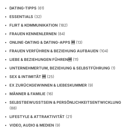
DATING-TIPPS
(61)
ESSENTIALS
(32)
FLIRT & KOMMUNIKATION
(182)
FRAUEN KENNENLERNEN
(84)
ONLINE-DATING & DATING-APPS 🆕
(13)
FRAUEN VERFÜHREN & BEZIEHUNG AUFBAUEN
(104)
LIEBE & BEZIEHUNGEN FÜHREN🆕
(11)
UNTERNEHMERTUM, BEZIEHUNG & SELBSTFÜHRUNG
(1)
SEX & INTIMITÄT 🆕
(25)
EX ZURÜCKGEWINNEN & LIEBESKUMMER
(9)
MÄNNER & FAMILIE
(16)
SELBSTBEWUSSTSEIN & PERSÖNLICHKEITSENTWICKLUNG
(88)
LIFESTYLE & ATTRAKTIVITÄT
(21)
VIDEO, AUDIO & MEDIEN
(9)