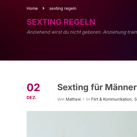
Home
sexting regeln
SEXTING REGELN
Anziehend wirst du nicht geboren. Anziehung train
02
Sexting für Männer
DEZ.
Von
Mathew
In
Flirt & Kommunikation
,
S