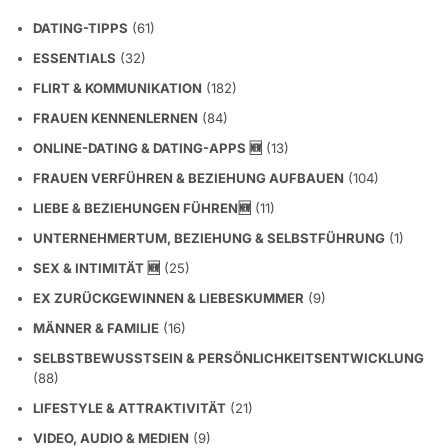
DATING-TIPPS
(61)
ESSENTIALS
(32)
FLIRT & KOMMUNIKATION
(182)
FRAUEN KENNENLERNEN
(84)
ONLINE-DATING & DATING-APPS 🆕
(13)
FRAUEN VERFÜHREN & BEZIEHUNG AUFBAUEN
(104)
LIEBE & BEZIEHUNGEN FÜHREN🆕
(11)
UNTERNEHMERTUM, BEZIEHUNG & SELBSTFÜHRUNG
(1)
SEX & INTIMITÄT 🆕
(25)
EX ZURÜCKGEWINNEN & LIEBESKUMMER
(9)
MÄNNER & FAMILIE
(16)
SELBSTBEWUSSTSEIN & PERSÖNLICHKEITSENTWICKLUNG
(88)
LIFESTYLE & ATTRAKTIVITÄT
(21)
VIDEO, AUDIO & MEDIEN
(9)