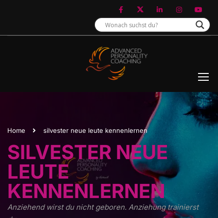
Home
silvester neue leute kennenlernen
SILVESTER NEUE
LEUTE
KENNENLERNEN
Anziehend wirst du nicht geboren. Anziehung trainierst