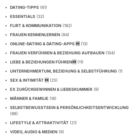
DATING-TIPPS
(61)
ESSENTIALS
(32)
FLIRT & KOMMUNIKATION
(182)
FRAUEN KENNENLERNEN
(84)
ONLINE-DATING & DATING-APPS 🆕
(13)
FRAUEN VERFÜHREN & BEZIEHUNG AUFBAUEN
(104)
LIEBE & BEZIEHUNGEN FÜHREN🆕
(11)
UNTERNEHMERTUM, BEZIEHUNG & SELBSTFÜHRUNG
(1)
SEX & INTIMITÄT 🆕
(25)
EX ZURÜCKGEWINNEN & LIEBESKUMMER
(9)
MÄNNER & FAMILIE
(16)
SELBSTBEWUSSTSEIN & PERSÖNLICHKEITSENTWICKLUNG
(88)
LIFESTYLE & ATTRAKTIVITÄT
(21)
VIDEO, AUDIO & MEDIEN
(9)