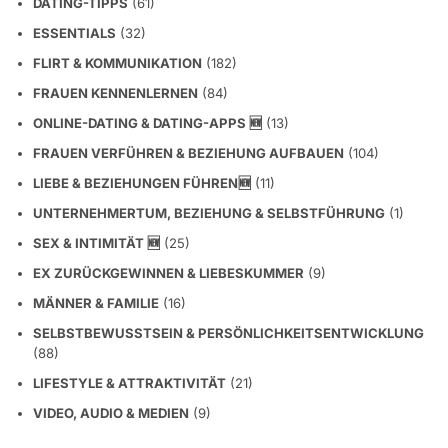
DATING-TIPPS
(61)
ESSENTIALS
(32)
FLIRT & KOMMUNIKATION
(182)
FRAUEN KENNENLERNEN
(84)
ONLINE-DATING & DATING-APPS 🆕
(13)
FRAUEN VERFÜHREN & BEZIEHUNG AUFBAUEN
(104)
LIEBE & BEZIEHUNGEN FÜHREN🆕
(11)
UNTERNEHMERTUM, BEZIEHUNG & SELBSTFÜHRUNG
(1)
SEX & INTIMITÄT 🆕
(25)
EX ZURÜCKGEWINNEN & LIEBESKUMMER
(9)
MÄNNER & FAMILIE
(16)
SELBSTBEWUSSTSEIN & PERSÖNLICHKEITSENTWICKLUNG
(88)
LIFESTYLE & ATTRAKTIVITÄT
(21)
VIDEO, AUDIO & MEDIEN
(9)