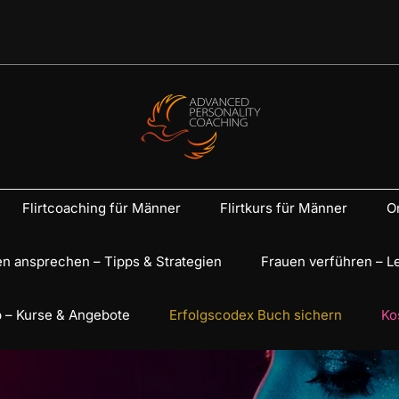
Flirtcoaching für Männer
Flirtkurs für Männer
On
n ansprechen – Tipps & Strategien
Frauen verführen – L
 – Kurse & Angebote
Erfolgscodex Buch sichern
Ko