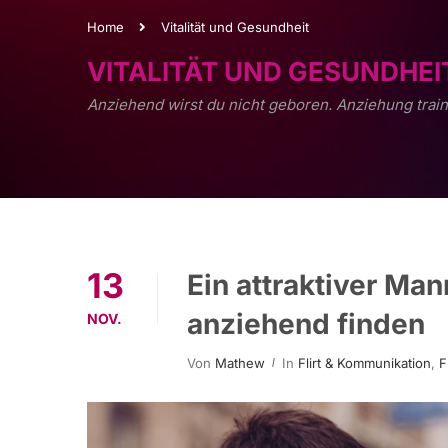
Home
Vitalität und Gesundheit
VITALITÄT UND GESUNDHEI
Anziehend wirst du nicht geboren. Anziehung train
13
Ein attraktiver Ma
anziehend finden
NOV.
Von
Mathew
In
Flirt & Kommunikation
,
F