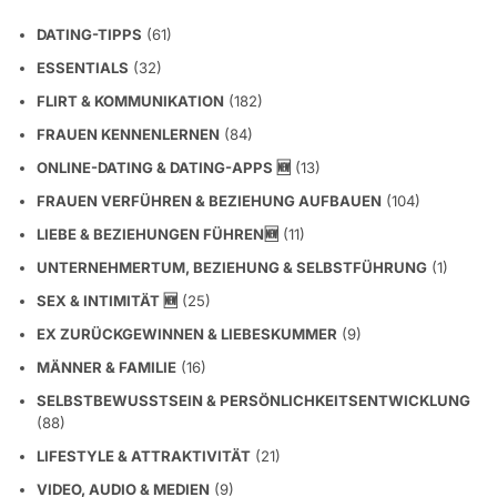
DATING-TIPPS
(61)
ESSENTIALS
(32)
FLIRT & KOMMUNIKATION
(182)
FRAUEN KENNENLERNEN
(84)
ONLINE-DATING & DATING-APPS 🆕
(13)
FRAUEN VERFÜHREN & BEZIEHUNG AUFBAUEN
(104)
LIEBE & BEZIEHUNGEN FÜHREN🆕
(11)
UNTERNEHMERTUM, BEZIEHUNG & SELBSTFÜHRUNG
(1)
SEX & INTIMITÄT 🆕
(25)
EX ZURÜCKGEWINNEN & LIEBESKUMMER
(9)
MÄNNER & FAMILIE
(16)
SELBSTBEWUSSTSEIN & PERSÖNLICHKEITSENTWICKLUNG
(88)
LIFESTYLE & ATTRAKTIVITÄT
(21)
VIDEO, AUDIO & MEDIEN
(9)